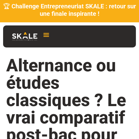
🏆
Challenge Entrepreneuriat SKALE : retour sur
une finale inspirante !
Alternance ou
études
classiques ? Le
vrai comparatif
post-bac pour