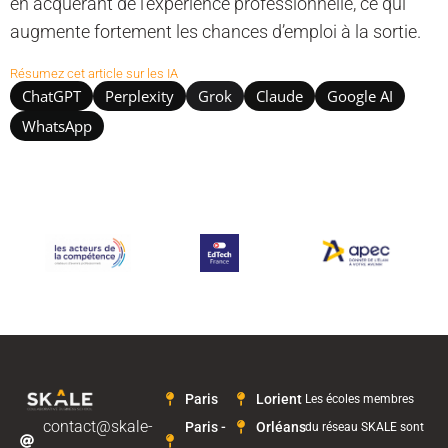
en acquérant de l’expérience professionnelle, ce qui
augmente fortement les chances d’emploi à la sortie.
Résumez cet article sur les IA
ChatGPT
Perplexity
Grok
Claude
Google AI
WhatsApp
Paris
Lorient
Les écoles membres
contact@skale-
Paris -
Orléans
du réseau SKALE sont