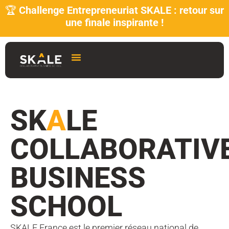
🏆
Challenge Entrepreneuriat SKALE : retour sur
une finale inspirante !
SK
A
LE
COLLABORATIV
BUSINESS
SCHOOL
SKALE France est le premier réseau national de