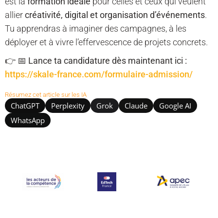
est la
formation idéale
pour celles et ceux qui veulent
allier
créativité, digital et organisation d’événements
.
Tu apprendras à imaginer des campagnes, à les
déployer et à vivre l’effervescence de projets concrets.
👉
📅 Lance ta candidature dès maintenant ici :
https://skale-france.com/formulaire-admission/
Résumez cet article sur les IA
ChatGPT
Perplexity
Grok
Claude
Google AI
WhatsApp