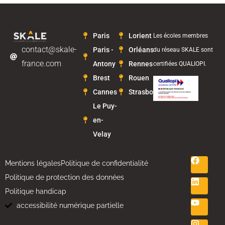
Paris
Lorient
Les écoles membres
contact@skale-
Paris -
Orléans
du réseau SKALE sont
france.com
Antony
Rennes
certifiées QUALIOPI.
Brest
Rouen
Cannes
Strasbourg
Le Puy-
en-
Velay
Mentions légales
Politique de confidentialité
Politique de protection des données
Politique handicap
accessibilité numérique partielle