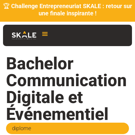
🏆
Challenge Entrepreneuriat SKALE : retour sur
une finale inspirante !
Bachelor
Communication
Digitale et
Événementiel
diplome