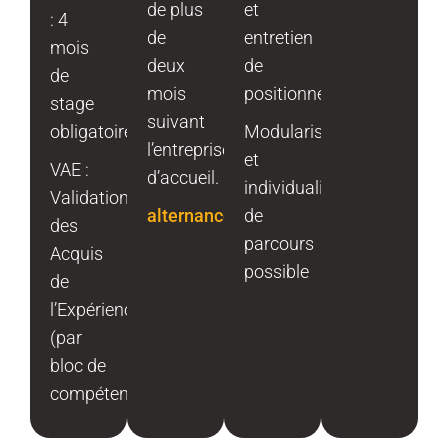
de plus
et
: 4
de
entretien
mois
deux
de
de
mois
positionnement.
stage
suivant
obligatoire
Modularisation
l’entreprise
et
VAE :
d’accueil.
individualisation
Validation
alternance.emploi.gouv.fr
de
des
parcours
Acquis
possible
de
l’Expérience
(par
bloc de
compétences)