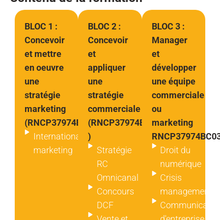
BLOC 1 :
BLOC 2 :
BLOC 3 :
Concevoir
Concevoir
Manager
et mettre
et
et
en oeuvre
appliquer
développer
une
une
une équipe
stratégie
stratégie
commerciale
marketing
commerciale
ou
(RNCP37974BC01)
(RNCP37974BC02
marketing
International
)
RNCP37974BC03
marketing
Stratégie
Droit du
RC
numérique
Omnicanal
Crisis
Concours
management
DCF
Communicatio
Vente et
d'entreprise