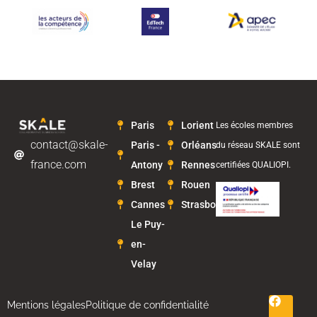
Paris
Lorient
Les écoles membres
contact@skale-
Paris -
Orléans
du réseau SKALE sont
france.com
Antony
Rennes
certifiées QUALIOPI.
Brest
Rouen
Cannes
Strasbourg
Le Puy-
en-
Velay
Mentions légales
Politique de confidentialité