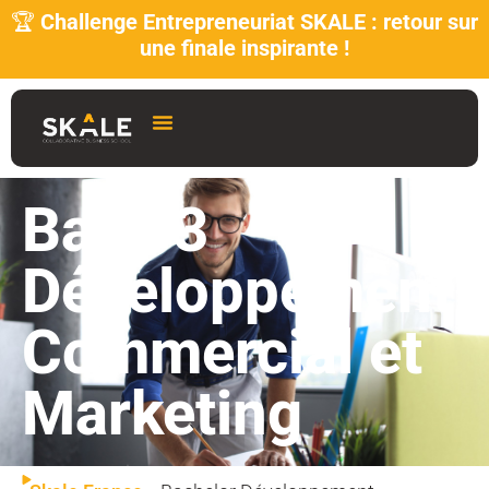
🏆
Challenge Entrepreneuriat SKALE : retour sur
une finale inspirante !
Bac +3
Développement
Commercial et
Marketing