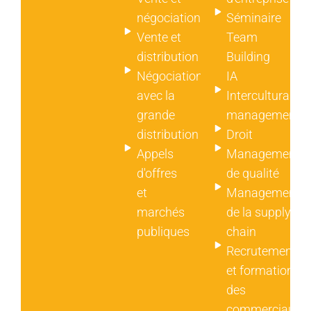
négociation
Séminaire
Vente et
Team
distribution
Building
Négociation
IA
avec la
Intercultural
grande
management
distribution
Droit
Appels
Management
d'offres
de qualité
et
Management
marchés
de la supply
publiques
chain
Recrutement
et formation
des
commerciaux