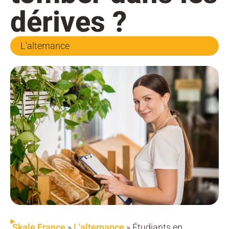
dérives ?
L'alternance
Skale France
»
L'alternance
»
Étudiants en