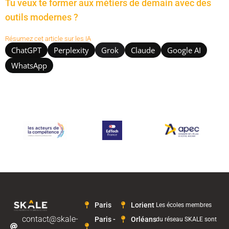
Tu veux te former aux métiers de demain avec des
outils modernes ?
Résumez cet article sur les IA
ChatGPT
Perplexity
Grok
Claude
Google AI
WhatsApp
Paris
Lorient
Les écoles membres
contact@skale-
Paris -
Orléans
du réseau SKALE sont