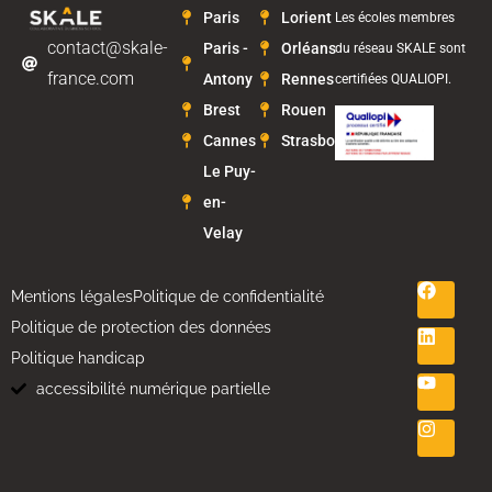
Paris
Lorient
Les écoles membres
contact@skale-
Paris -
Orléans
du réseau SKALE sont
france.com
Antony
Rennes
certifiées QUALIOPI.
Brest
Rouen
Cannes
Strasbourg
Le Puy-
en-
Velay
Mentions légales
Politique de confidentialité
Politique de protection des données
Politique handicap
accessibilité numérique partielle