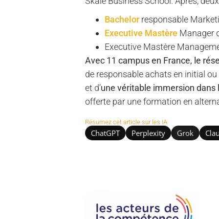
Skale Business School. Après, deux, 
Bachelor
responsable Marketin
Executive Mastère
Manager de
Executive Mastère Management 
Avec 11 campus en France, le rés
de responsable achats en initial ou 
et d’
une véritable immersion dans 
offerte par une formation en altern
Résumez cet article sur les IA
ChatGPT
Perplexity
Grok
Cla