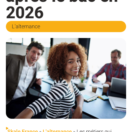
2026
L'alternance
Skale France
»
L'alternance
»
Les métiers qui