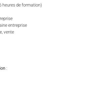
6 heures de formation)
treprise
aine entreprise
, vente
ion
: