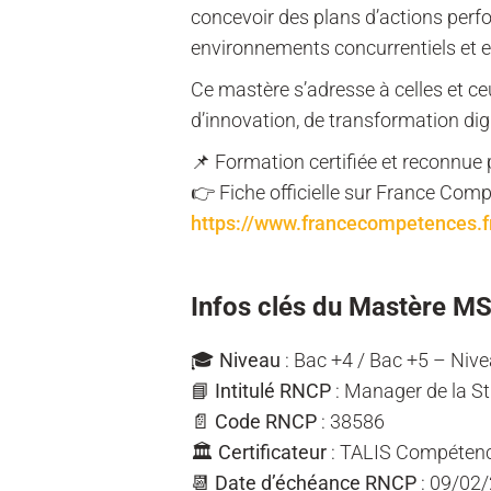
concevoir des plans d’actions per
environnements concurrentiels et e
Ce mastère s’adresse à celles et ce
d’innovation, de transformation digi
📌 Formation certifiée et reconnue p
👉 Fiche officielle sur France Comp
https://www.francecompetences.f
Infos clés du Mastère M
🎓
Niveau
: Bac +4 / Bac +5 – Nive
📘
Intitulé RNCP
: Manager de la St
📄
Code RNCP
: 38586
🏛️
Certificateur
: TALIS Compétence
📆
Date d’échéance RNCP
: 09/02