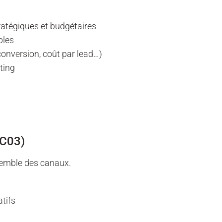
ratégiques et budgétaires
bles
conversion, coût par lead…)
ting
BC03)
nsemble des canaux.
atifs