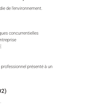
die de l’environnement.
ues concurrentielles
entreprise
E
r professionnel présenté à un
02)
.