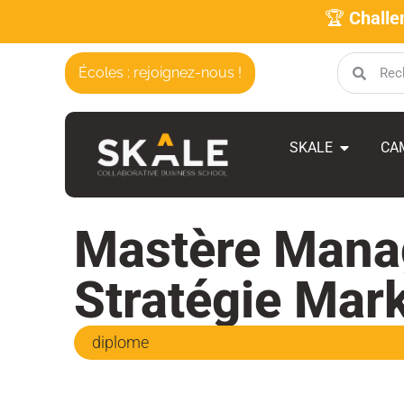
🏆
Challe
Écoles : rejoignez-nous !
SKALE
CA
Mastère Manag
Stratégie Mar
diplome