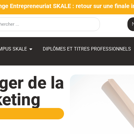
nge Entrepreneuriat SKALE : retour sur une finale i
MPUS SKALE
DIPLÔMES ET TITRES PROFESSIONNELS
er de la
keting