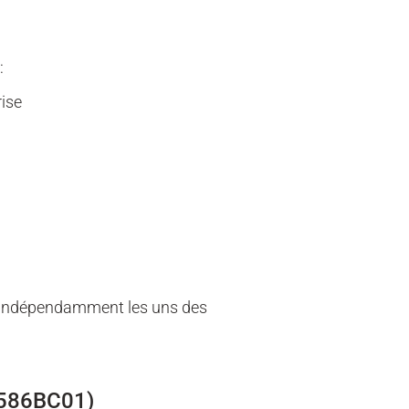
:
rise
s indépendamment les uns des
38586BC01)