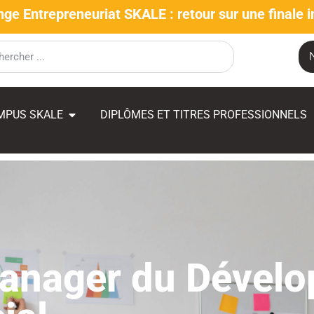
nge Entrepreneuriat SKALE : retour sur une finale i
MPUS SKALE
DIPLÔMES ET TITRES PROFESSIONNELS
anager du Dével