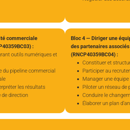
vité commerciale
Bloc 4 — Diriger une équ
CP40359BC03) :
des partenaires associés
grant outils numériques et
(RNCP40359BC04) :
Constituer et structu
e du pipeline commercial
Participer au recrut
ale
Manager une équipe 
rpréter les résultats
Piloter un réseau de 
 de direction
Conduire le changemen
Élaborer un plan d’an