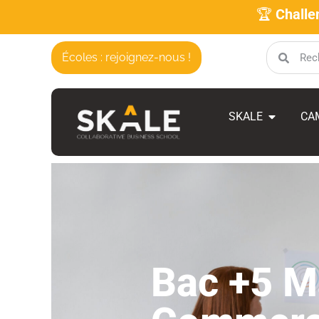
🏆
Challe
Écoles : rejoignez-nous !
SKALE
CA
Bac +5 M