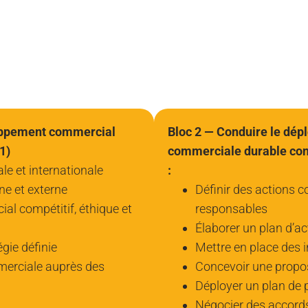
loppement commercial
Bloc 2 — Conduire le dépl
1)
commerciale durable co
ale et internationale
:
ne et externe
Définir des actions 
l compétitif, éthique et
responsables
Élaborer un plan d’ac
égie définie
Mettre en place des i
merciale auprès des
Concevoir une propos
Déployer un plan de 
Négocier des accords