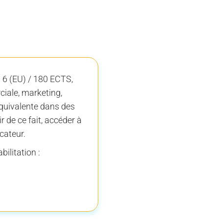
au 6 (EU) / 180 ECTS,
iale, marketing,
équivalente dans des
 de ce fait, accéder à
icateur.
bilitation :