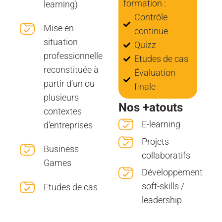
formation :
learning)
Contrôle
Mise en
continue
situation
Quizz
professionnelle
Etudes de cas
reconstituée à
Évaluation
partir d’un ou
finale
plusieurs
Nos +atouts
contextes
E-learning
d’entreprises
Projets
Business
collaboratifs
Games
Développement
soft-skills /
Etudes de cas
leadership