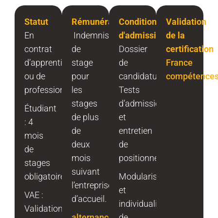
Statut
Rémunération
Conditions
Validation
En
Indemnisation
d'admission
de la
contrat
de
Dossier
certification
d’apprentissage
stage
de
France
ou de
pour
candidature,
compétence
professionnalisation
les
Tests
stages
d’admission
Étudiant
de plus
et
: 4
de
entretien
mois
deux
de
de
mois
positionnement.
stages
suivant
obligatoires
Modularisation
l’entreprise
et
VAE :
d’accueil.
individualisation
Validation
alternance.emploi.gouv.fr
de