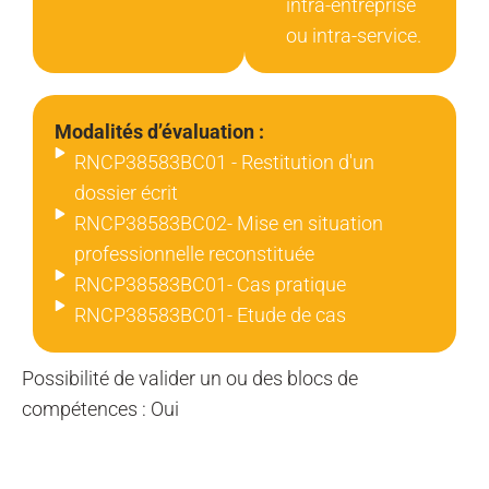
intra-entreprise
ou intra-service.
Modalités d’évaluation :
RNCP38583BC01 - Restitution d'un
dossier écrit
RNCP38583BC02- Mise en situation
professionnelle reconstituée
RNCP38583BC01- Cas pratique
RNCP38583BC01- Etude de cas
Possibilité de valider un ou des blocs de
compétences : Oui