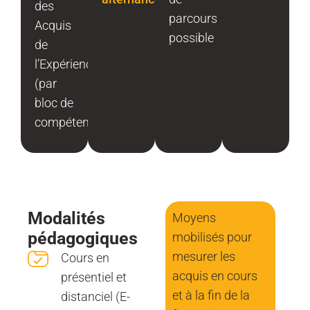
des
parcours
Acquis
possible
de
l’Expérience
(par
bloc de
compétences)
Modalités
Moyens
pédagogiques
mobilisés pour
mesurer les
Cours en
acquis en cours
présentiel et
et à la fin de la
distanciel (E-