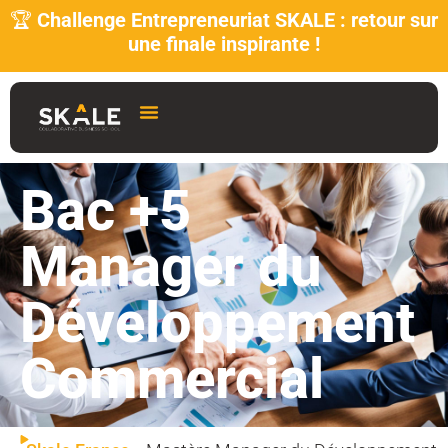
🏆
Challenge Entrepreneuriat SKALE : retour sur
une finale inspirante !
Bac +5
Manager du
Développement
Commercial